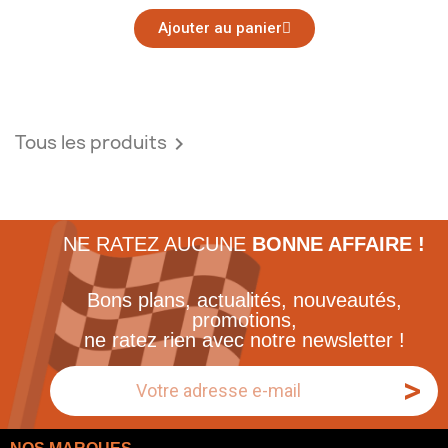
Ajouter au panier
Tous les produits

NE RATEZ AUCUNE
BONNE AFFAIRE !
Bons plans, actualités, nouveautés,
promotions,
ne ratez rien avec notre newsletter !
>