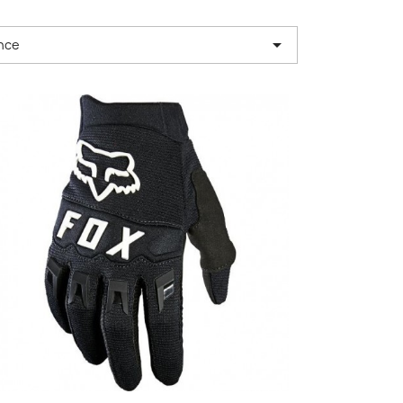

nce