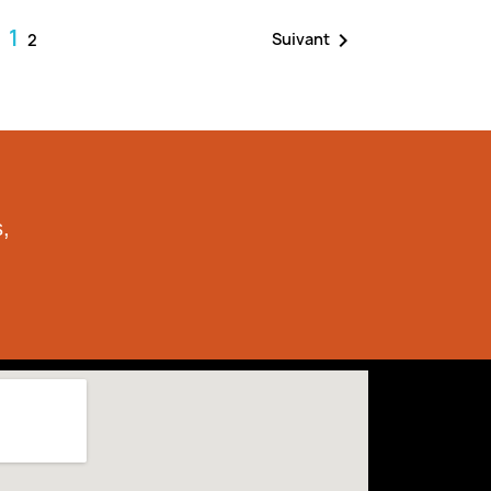
1

Suivant
2
,