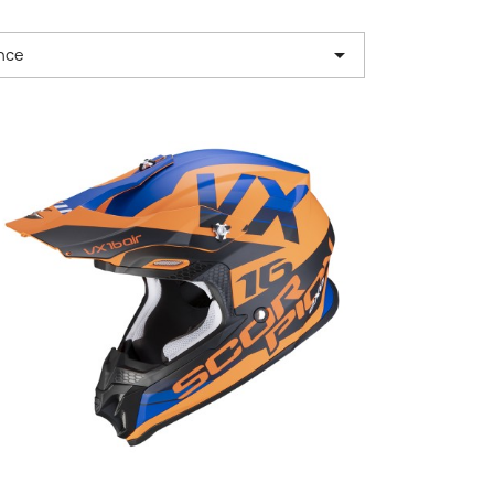

nce