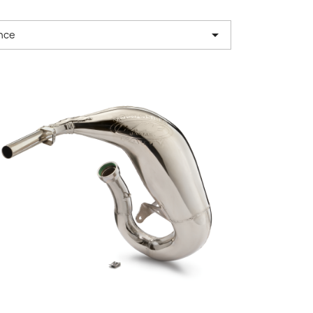

nce