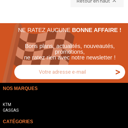
Retour en haut

NE RATEZ AUCUNE
BONNE AFFAIRE !
Bons plans, actualités, nouveautés,
promotions,
ne ratez rien avec notre newsletter !
>
NOS MARQUES
KTM
GASGAS
CATÉGORIES