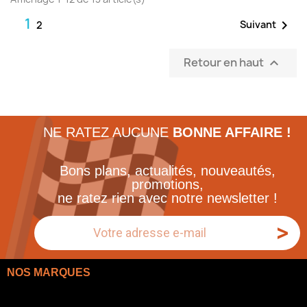
1

Suivant
2
Retour en haut

NE RATEZ AUCUNE
BONNE AFFAIRE !
Bons plans, actualités, nouveautés,
promotions,
ne ratez rien avec notre newsletter !
>
NOS MARQUES