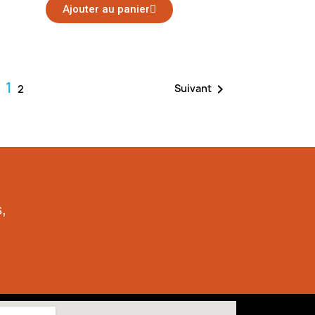
Ajouter au panier
1

Suivant
2
,