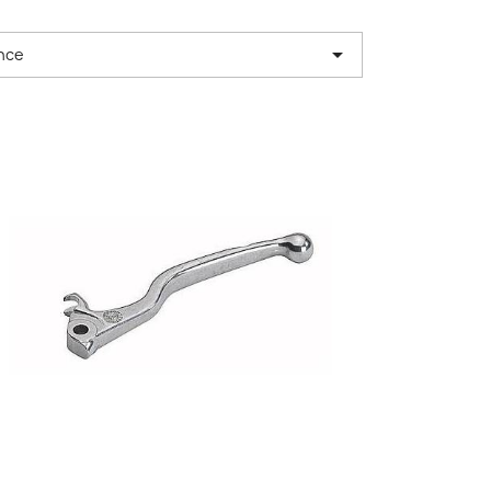

nce