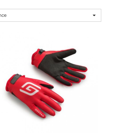

nce