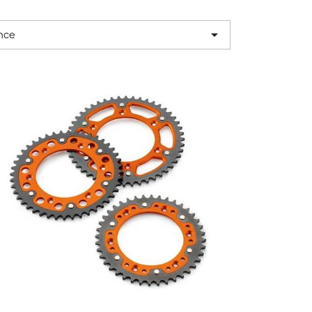

nce