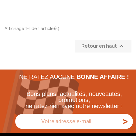
Affichage 1-1 de 1 article(s)
Retour en haut

NE RATEZ AUCUNE
BONNE AFFAIRE !
Bons plans, actualités, nouveautés,
promotions,
ne ratez rien avec notre newsletter !
>