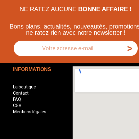
NE RATEZ AUCUNE
BONNE AFFAIRE !
Bons plans, actualités, nouveautés, promotions
ne ratez rien avec notre newsletter !
>
INFORMATIONS
La boutique
Contact
FAQ
CGV
Mentions légales