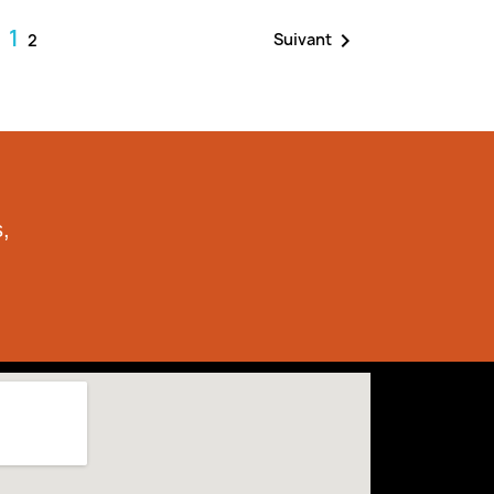
1

Suivant
2
,