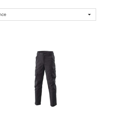

nce