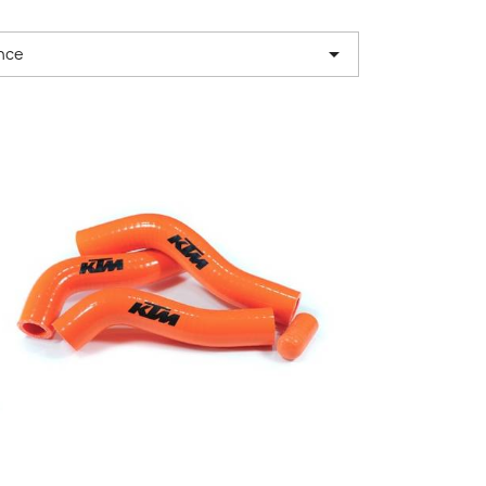

nce