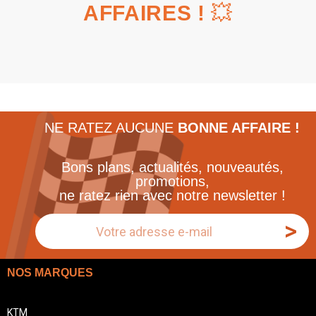
AFFAIRES !
💥
NE RATEZ AUCUNE
BONNE AFFAIRE !
Bons plans, actualités, nouveautés,
promotions,
ne ratez rien avec notre newsletter !
>
NOS MARQUES
KTM