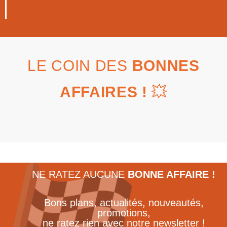
LE COIN DES
BONNES
AFFAIRES !
💥
NE RATEZ AUCUNE
BONNE AFFAIRE !
Bons plans, actualités, nouveautés,
promotions,
ne ratez rien avec notre newsletter !